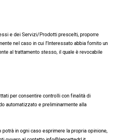
messi e dei Servizi/Prodotti prescelti, proporre
nte nel caso in cui l’Interessato abbia fornito un
ente al trattamento stesso, il quale è revocabile
tati per consentire controlli con finalità di
odo automatizzato e preliminarmente alla
to potrà in ogni caso esprimere la propria opinione,
i ovvero al contatto info@lancettedrl.it