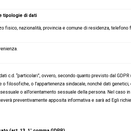
 tipologie di dati
 fisico, nazionalità, provincia e comune di residenza, telefono fi
venienza.
ati c.d. “particolari”, ovvero, secondo quanto previsto dal GDPR (art
ose o filosofiche, o l’appartenenza sindacale, nonché dati genetici,
vita sessuale o all’orientamento sessuale della persona. Nel caso i
 riceverà preventivamente apposita informativa e sarà ad Egli rich
essato (art. 13, 1° comma GDPR)