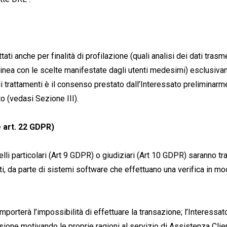
tati anche per finalità di profilazione (quali analisi dei dati tras
inea con le scelte manifestate dagli utenti medesimi) esclusivame
i trattamenti è il consenso prestato dall’Interessato preliminarm
o (vedasi Sezione III).
e art. 22 GDPR)
lli particolari (Art 9 GDPR) o giudiziari (Art 10 GDPR) saranno trat
, da parte di sistemi software che effettuano una verifica in m
omporterà l’impossibilità di effettuare la transazione; l’Interessa
one motivando le proprie ragioni al servizio di Assistenza Client