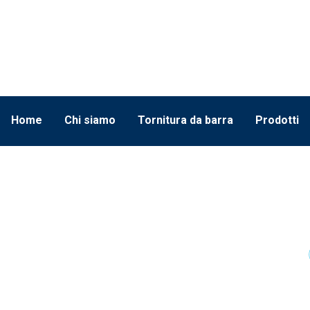
↓
Skip
to
Main
Content
Menù
Home
Chi siamo
Tornitura da barra
Prodotti
Principale