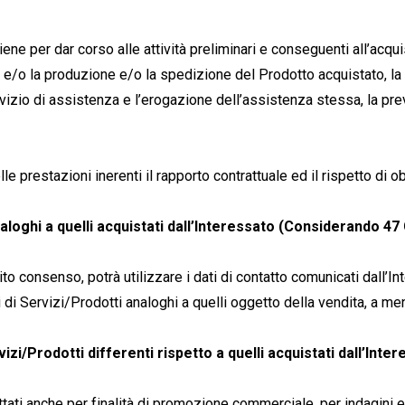
iene per dar corso alle attività preliminari e conseguenti all’acqu
o e/o la produzione e/o la spedizione del Prodotto acquistato, la 
rvizio di assistenza e l’erogazione dell’assistenza stessa, la p
le prestazioni inerenti il rapporto contrattuale ed il rispetto di ob
naloghi a quelli acquistati dall’Interessato (Considerando 4
to consenso, potrà utilizzare i dati di contatto comunicati dall’Inte
tti di Servizi/Prodotti analoghi a quelli oggetto della vendita, a 
zi/Prodotti differenti rispetto a quelli acquistati dall’Inte
attati anche per finalità di promozione commerciale, per indagini 