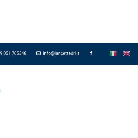
9 051 765348
info@lancettedrl.it